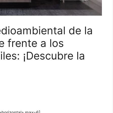
dioambiental de la
 frente a los
iles: ¡Descubre la
=»horizontal» max=6]