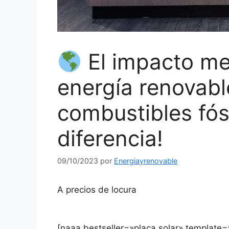
El impacto me
energía renovable
combustibles fós
diferencia!
09/10/2023
por
Energiayrenovable
A precios de locura
[naaa bestseller=»placa solar» template