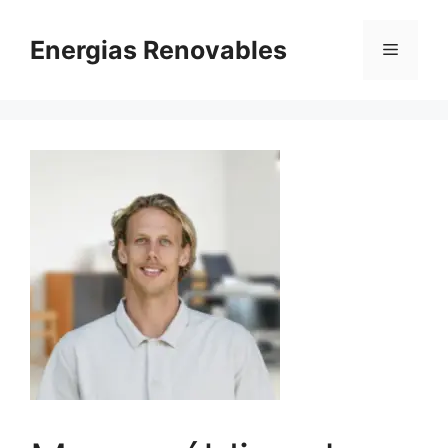
Saltar
al
Energias Renovables
Menú
contenido