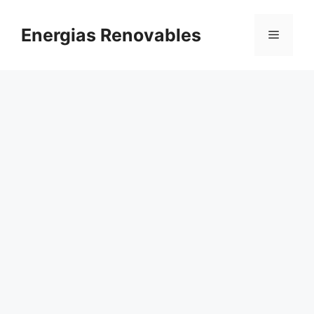
Saltar
al
Energias Renovables
Menú
contenido