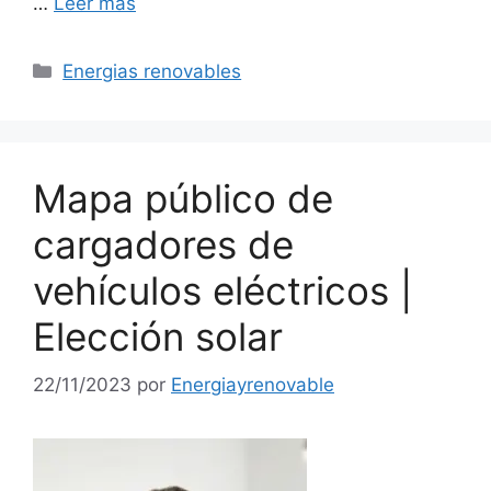
…
Leer más
Categorías
Energias renovables
Mapa público de
cargadores de
vehículos eléctricos |
Elección solar
22/11/2023
por
Energiayrenovable