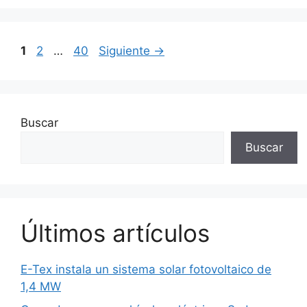
Página
Página
Página
1
2
…
40
Siguiente
→
Buscar
Buscar
Últimos artículos
E-Tex instala un sistema solar fotovoltaico de
1,4 MW